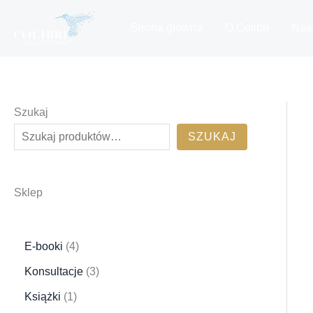
Przejdź
do
Strona główna
O Colibri
Nasz
treści
Szukaj
SZUKAJ
Sklep
4
E-booki
4
p
3
Konsultacje
3
r
p
1
Książki
1
o