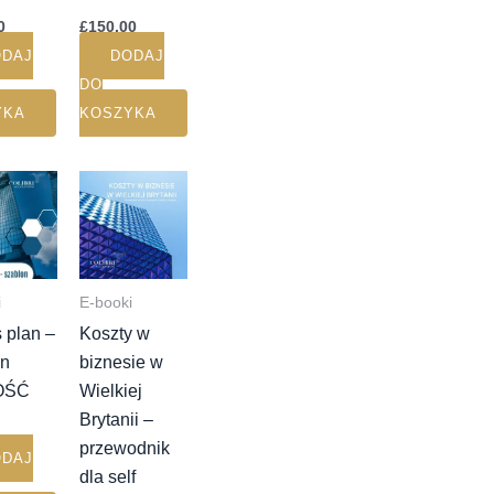
0
£
150.00
ODAJ
DODAJ
DO
YKA
KOSZYKA
i
E-booki
 plan –
Koszty w
on
biznesie w
OŚĆ
Wielkiej
Brytanii –
przewodnik
ODAJ
dla self