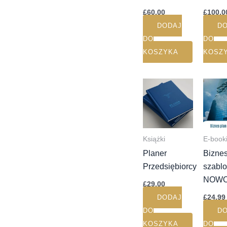
£
60.00
£
100.0
DODAJ
D
DO
DO
KOSZYKA
KOSZ
Książki
E-book
Planer
Biznes
Przedsiębiorcy
szabl
NOW
£
29.00
£
24.99
DODAJ
DO
D
KOSZYKA
DO