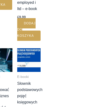
employed i
YKA
ltd – e-book
£
9.99
DODAJ
DO
KOSZYKA
i
E-booki
Słownik
tować
podstawowych
iznes
pojęć
księgowych