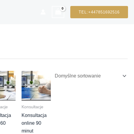
TEL:+447851692516
acje
Konsultacje
tacja
Konsultacja
 60
online 90
minut