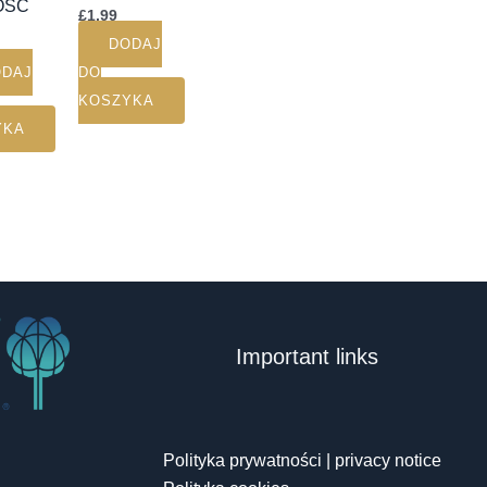
OŚĆ
£
1.99
DODAJ
ODAJ
DO
KOSZYKA
YKA
Important links
Polityka prywatności | privacy notice