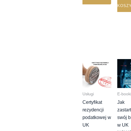
KOSZ
Usługi
E-book
Certyfikat
Jak
rezydencji
zastar
podatkowej w
swój b
UK
w UK