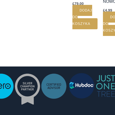
NOW
£
79.00
£
4.99
DODAJ
DO
D
KOSZYKA
DO
KOSZ